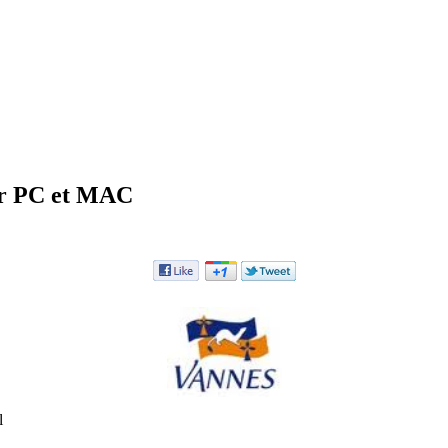
ur PC et MAC
l