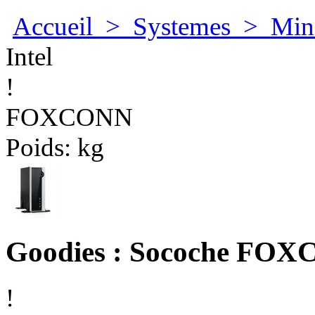
Accueil
>
Systemes
>
Min
Intel
!
FOXCONN
Poids:
kg
Goodies : Socoche FO
!