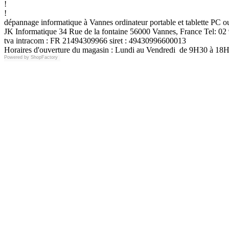
!
!
dépannage informatique à Vannes ordinateur portable et tablette PC
JK Informatique 34 Rue de la fontaine 56000 Vannes, France Tel: 02 
tva intracom : FR 21494309966 siret : 49430996600013
Horaires d'ouverture du magasin : Lundi au Vendredi de 9H30 à 18
Powered by
ShopFactory