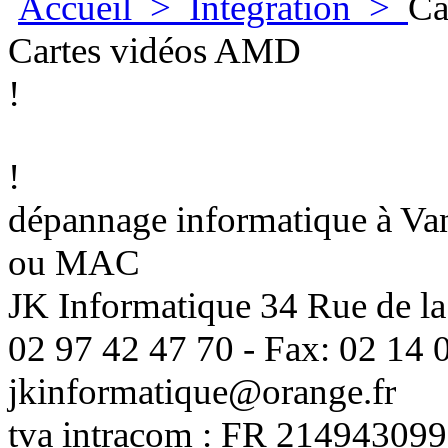
Accueil
>
Integration
>
Ca
Cartes vidéos AMD
!
!
dépannage informatique à Vann
ou MAC
JK Informatique 34 Rue de la
02 97 42 47 70 - Fax: 02 14 0
jkinformatique@orange.fr
tva intracom : FR 214943099