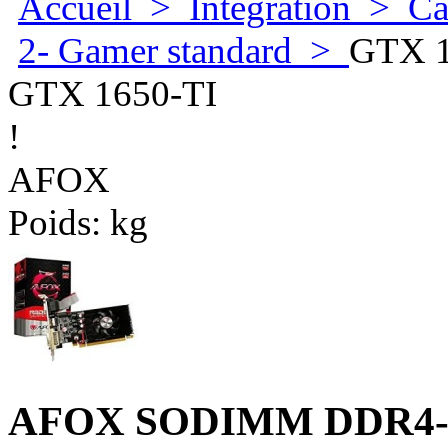
Accueil
>
Integration
>
Ca
2- Gamer standard
>
GTX 1
GTX 1650-TI
!
AFOX
Poids:
kg
AFOX SODIMM DDR4-2