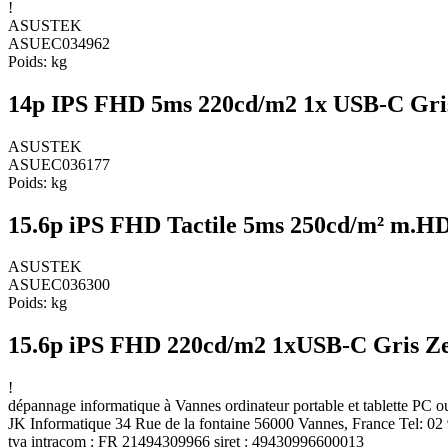
!
ASUSTEK
ASUEC034962
Poids:
kg
14p IPS FHD 5ms 220cd/m2 1x USB-C Gri
ASUSTEK
ASUEC036177
Poids:
kg
15.6p iPS FHD Tactile 5ms 250cd/m² m.
ASUSTEK
ASUEC036300
Poids:
kg
15.6p iPS FHD 220cd/m2 1xUSB-C Gris Z
!
dépannage informatique à Vannes ordinateur portable et tablette PC
JK Informatique 34 Rue de la fontaine 56000 Vannes, France Tel: 02 
tva intracom : FR 21494309966 siret : 49430996600013