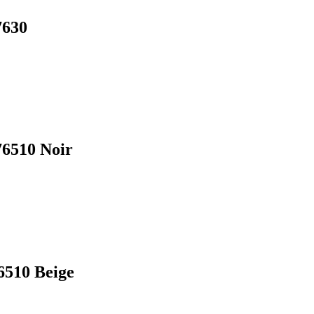
7630
76510 Noir
6510 Beige