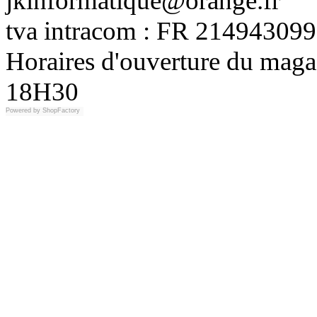
jkinformatique@orange.fr
tva intracom : FR 214943099
Horaires d'ouverture du maga
18H30
Powered by
ShopFactory