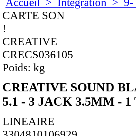
Accueil
>
Integration
>
9-
CARTE SON
!
CREATIVE
CRECS036105
Poids:
kg
CREATIVE SOUND BLAS
5.1 - 3 JACK 3.5MM - 
LINEAIRE
3304810106929