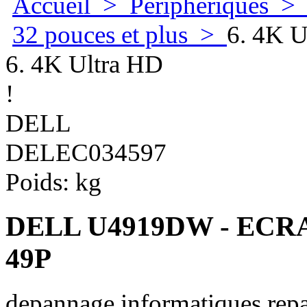
Accueil
>
Peripheriques
32 pouces et plus
>
6. 4K U
6. 4K Ultra HD
!
DELL
DELEC034597
Poids:
kg
DELL U4919DW - EC
49P
depannage informatiques repa