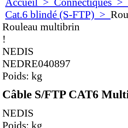
Accueil
>
Connectiques
>
Cat.6 blindé (S-FTP)
>
Rou
Rouleau multibrin
!
NEDIS
NEDRE040897
Poids:
kg
Câble S/FTP CAT6 Multi
NEDIS
Poids:
kg