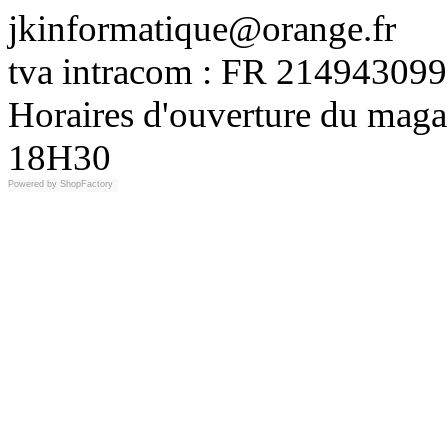
jkinformatique@orange.fr
tva intracom : FR 214943099
Horaires d'ouverture du maga
18H30
Powered by
ShopFactory