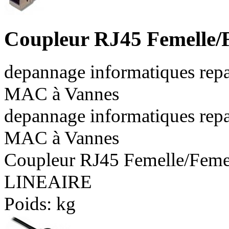
Coupleur RJ45 Femelle/F
depannage informatiques repa
MAC à Vannes
depannage informatiques repa
MAC à Vannes
Coupleur RJ45 Femelle/Feme
LINEAIRE
Poids:
kg