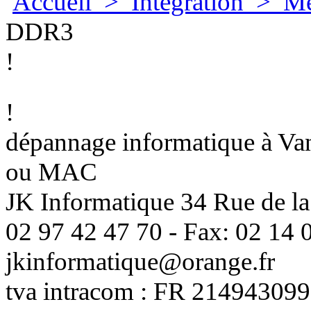
Accueil
>
Integration
>
Mé
DDR3
!
!
dépannage informatique à Vann
ou MAC
JK Informatique 34 Rue de la
02 97 42 47 70 - Fax: 02 14 0
jkinformatique@orange.fr
tva intracom : FR 214943099