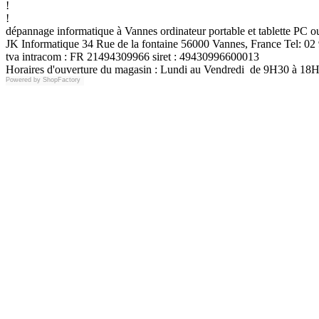
!
!
dépannage informatique à Vannes ordinateur portable et tablette PC
JK Informatique 34 Rue de la fontaine 56000 Vannes, France Tel: 02 
tva intracom : FR 21494309966 siret : 49430996600013
Horaires d'ouverture du magasin : Lundi au Vendredi de 9H30 à 18
Powered by
ShopFactory