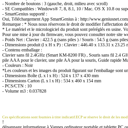
- Nombre de boutons : 3 (gauche, droit, milieu avec scroll)
- SE Compatibles : Windows® 7, 8, 8.1, 10 / Mac. OS X 10.8 ou sup
- SmartGenius supporté :
Oui, Téléchargement App SmartGenius à : http://www.geniusnet.co
Remarque : * Nous nous réservons le droit de modifier l'affectation d
* Le matériel et le micrologiciel du produit sont préréglés en usine.
Pour une mise à jour du firmware, vous pouvez consulter notre site w
- Poids Net : Clavier : 422.5 g (sans piles ) / Souris : 54.5 g (sans piles
- Dimensions produit (l x H x P) : Clavier : 446.40 x 133.31 x 23.25
- Contenu emballage :
Clavier sans fil 2.4GHz (Smart KM-8200 FR) , Souris sans fil 2.4 
pile AAA pour le clavier, une pile AA pour la souris, Guide rapide Mu
- Couleurs : Noir
*Les couleurs et les images du produit figurant sur l'emballage sont un
- Dimensions Boîte (L x l x H) : 524 x 137 x 430 mm
- Dimensions Carton (L x l x H) : 534 x 460 x 154 mm
- PCS/CTN : 10
- Volume m3 : 0.037828
Ces spécifications sont fournies à titre indicatif.ECP se réserve le droit de les modi
!
dépannage informatique à Vannes ordinateur portable et tablette PC