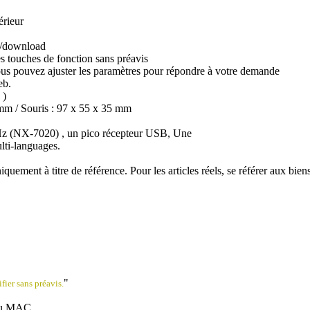
érieur
m/download
es touches de fonction sans préavis
 Vous pouvez ajuster les paramètres pour répondre à votre demande
eb.
 )
 mm / Souris : 97 x 55 x 35 mm
GHz (NX-7020) , un pico récepteur USB, Une
lti-languages.
iquement à titre de référence. Pour les articles réels, se référer aux bi
"
fier sans préavis.
 ou MAC