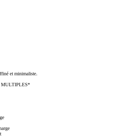
ffiné et minimaliste.
S MULTIPLES*
age
charge
t