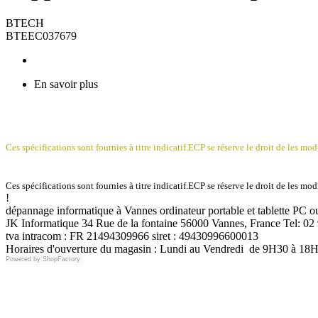
BTECH
BTEEC037679
En savoir plus
Ces spécifications sont fournies à titre indicatif.ECP se réserve le droit de les modi
Ces spécifications sont fournies à titre indicatif.ECP se réserve le droit de les modi
!
dépannage informatique à Vannes ordinateur portable et tablette PC
JK Informatique 34 Rue de la fontaine 56000 Vannes, France Tel: 02 
tva intracom : FR 21494309966 siret : 49430996600013
Horaires d'ouverture du magasin : Lundi au Vendredi de 9H30 à 18
Powered by
ShopFactory