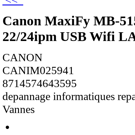
<<
Canon MaxiFy MB-5150
22/24ipm USB Wifi L
CANON
CANIM025941
8714574643595
depannage informatiques rep
Vannes